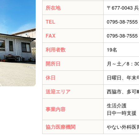
所在地
〒677-004
TEL
0795-38-7555
FAX
0795-38-7555
利用者数
19名
開所日
月～土／8：30
休日
日曜日、年末年始
送迎エリア
西脇市、多可
生活介護
事業内容
日中一時支援
協力医療機関
やない外科医