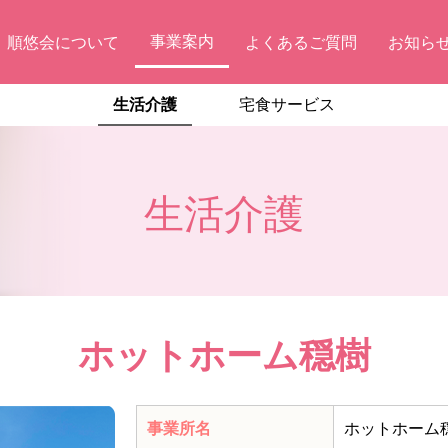
事業案内
順悠会について
よくあるご質問
お知ら
生活介護
宅食サービス
生活介護
ホットホーム穏樹
事業所名
ホットホーム